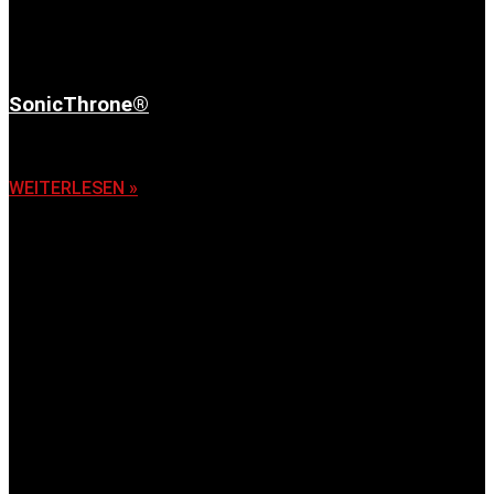
SonicThrone®
6. November 2025
WEITERLESEN »