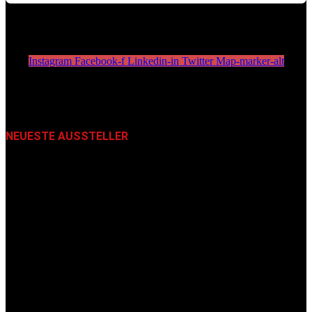
Instagram
Facebook-f
Linkedin-in
Twitter
Map-marker-alt
NEUESTE AUSSTELLER