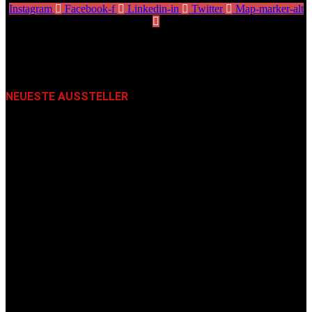
Instagram
Facebook-f
Linkedin-in
Twitter
Map-marker-alt
NEUESTE AUSSTELLER