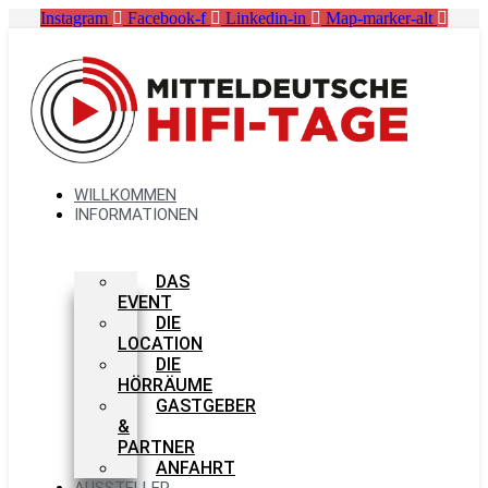
Zum
Instagram
Facebook-f
Linkedin-in
Map-marker-alt
Inhalt
springen
WILLKOMMEN
INFORMATIONEN
DAS
EVENT
DIE
LOCATION
DIE
HÖRRÄUME
GASTGEBER
&
PARTNER
ANFAHRT
AUSSTELLER