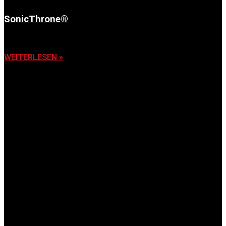
SonicThrone®
6. November 2025
WEITERLESEN »