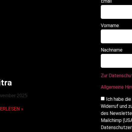
Email
Vorname
Nachname
Zur Datenschu
itra
Allgemeine Hi
ovember 2025
Ich habe die
Widerruf und z
ERLESEN »
des Newsletter
Mailchimp (USA
Datenschutzerk