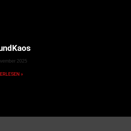
undKaos
ovember 2025
ERLESEN »