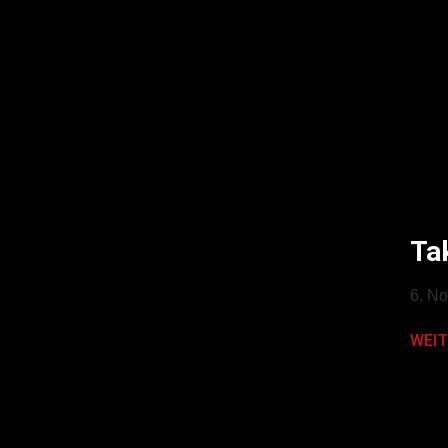
Ta
6. N
WEIT