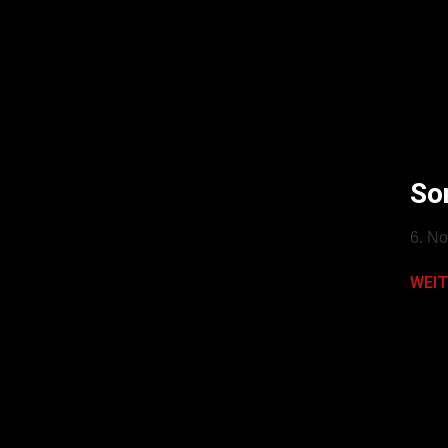
So
6. N
WEIT