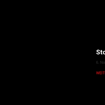
St
6. N
WEIT