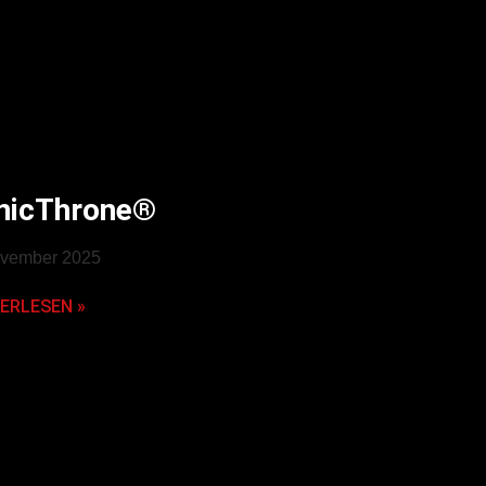
nicThrone®
ovember 2025
ERLESEN »