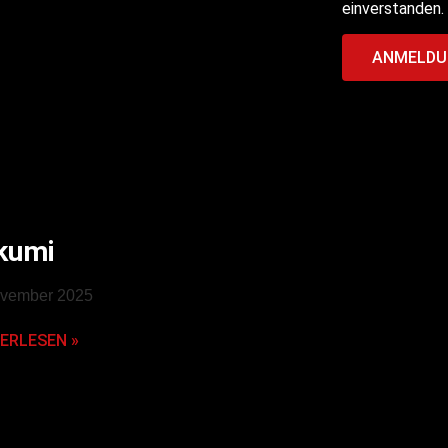
einverstanden.
ANMELDU
kumi
ovember 2025
ERLESEN »