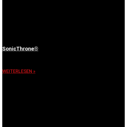
SonicThrone®
6. November 2025
WEITERLESEN »