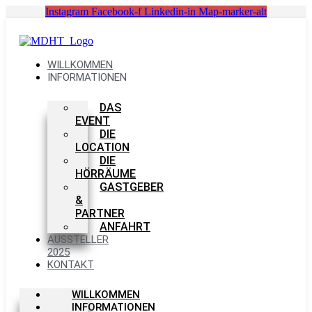
Zum
Instagram
Facebook-f
Linkedin-in
Map-marker-alt
Inhalt
springen
WILLKOMMEN
INFORMATIONEN
DAS
EVENT
DIE
LOCATION
DIE
HÖRRÄUME
GASTGEBER
&
PARTNER
ANFAHRT
AUSSTELLER
2025
KONTAKT
WILLKOMMEN
INFORMATIONEN