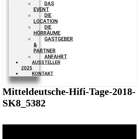
DAS
EVENT
DIE
LOCATION
DIE
HÖRRÄUME
GASTGEBER
&
PARTNER
ANFAHRT
AUSSTELLER
2025
KONTAKT
Mitteldeutsche-Hifi-Tage-2018-
SK8_5382