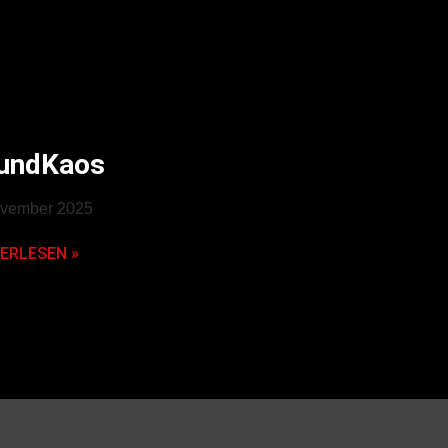
undKaos
ovember 2025
ERLESEN »