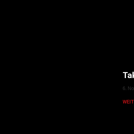
Ta
6. N
WEIT