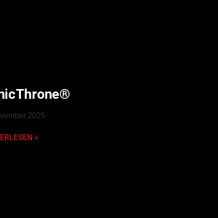
nicThrone®
ovember 2025
ERLESEN »