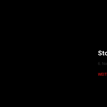
St
6. N
WEIT