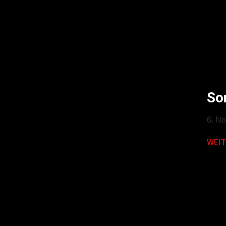
So
6. N
WEIT