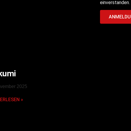
einverstanden.
ANMELDU
kumi
ovember 2025
ERLESEN »