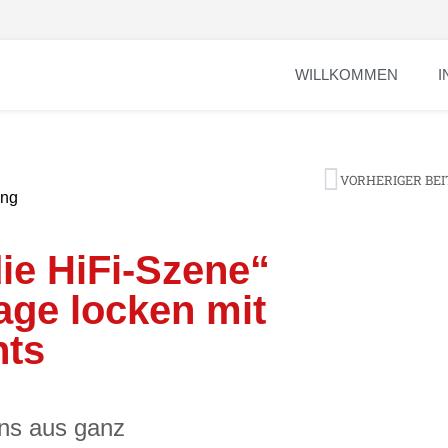
WILLKOMMEN
I
VORHERIGER BE
ung
ie HiFi-Szene“
age locken mit
hts
ans aus ganz