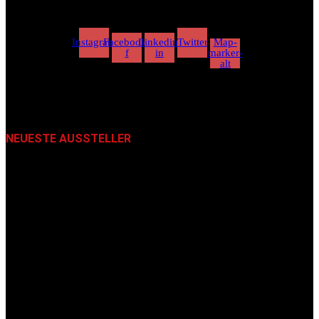
Instagram
Facebook-
Linkedin-
Twitter
Map-
f
in
marker-
alt
NEUESTE AUSSTELLER