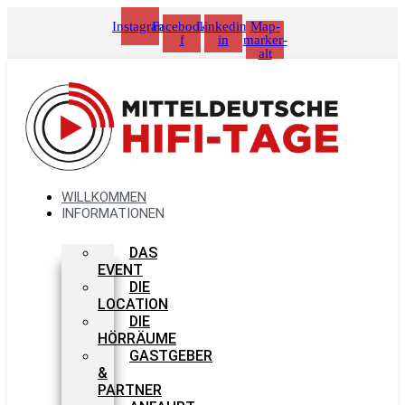
Zum
Instagram
Facebook-
Linkedin-
Map-
Inhalt
f
in
marker-
springen
alt
WILLKOMMEN
INFORMATIONEN
DAS
EVENT
DIE
LOCATION
DIE
HÖRRÄUME
GASTGEBER
&
PARTNER