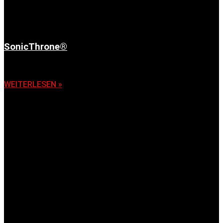
SonicThrone®
6. November 2025
WEITERLESEN »