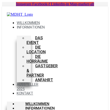
Zum
Instagram
Facebook-f
Linkedin-in
Map-marker-alt
Inhalt
springen
WILLKOMMEN
INFORMATIONEN
DAS
EVENT
DIE
LOCATION
DIE
HÖRRÄUME
GASTGEBER
&
PARTNER
ANFAHRT
AUSSTELLER
2025
KONTAKT
WILLKOMMEN
INFORMATIONEN