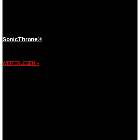
SonicThrone®
6. November 2025
WEITERLESEN »