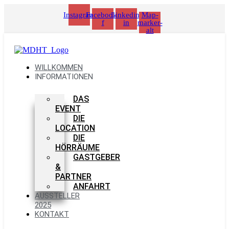
Zum
Instagram
Facebook-
Linkedin-
Map-
Inhalt
f
in
marker-
springen
alt
WILLKOMMEN
INFORMATIONEN
DAS
EVENT
DIE
LOCATION
DIE
HÖRRÄUME
GASTGEBER
&
PARTNER
ANFAHRT
AUSSTELLER
2025
KONTAKT