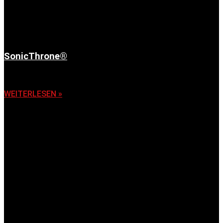
SonicThrone®
6. November 2025
WEITERLESEN »