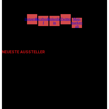
Instagram
Facebook-
Linkedin-
Twitter
Map-
f
in
marker-
alt
NEUESTE AUSSTELLER