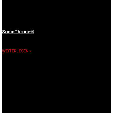
SonicThrone®
6. November 2025
WEITERLESEN »