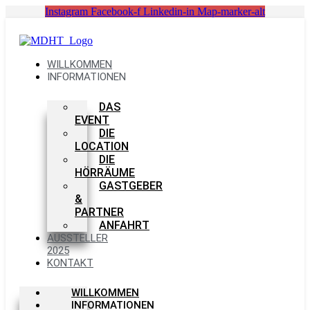
Zum
Instagram
Facebook-f
Linkedin-in
Map-marker-alt
Inhalt
springen
WILLKOMMEN
INFORMATIONEN
DAS
EVENT
DIE
LOCATION
DIE
HÖRRÄUME
GASTGEBER
&
PARTNER
ANFAHRT
AUSSTELLER
2025
KONTAKT
WILLKOMMEN
INFORMATIONEN