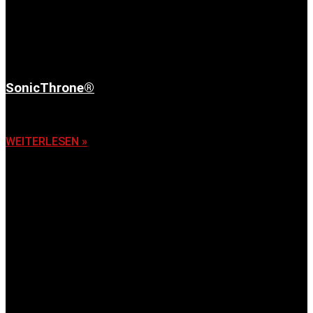
SonicThrone®
6. November 2025
WEITERLESEN »