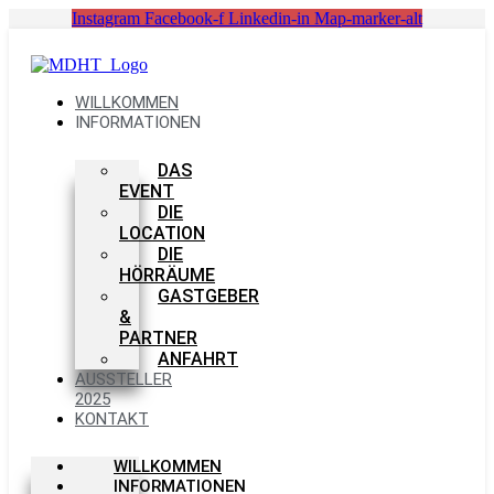
Zum
Instagram
Facebook-f
Linkedin-in
Map-marker-alt
Inhalt
springen
WILLKOMMEN
INFORMATIONEN
DAS
EVENT
DIE
LOCATION
DIE
HÖRRÄUME
GASTGEBER
&
PARTNER
ANFAHRT
AUSSTELLER
2025
KONTAKT
WILLKOMMEN
INFORMATIONEN