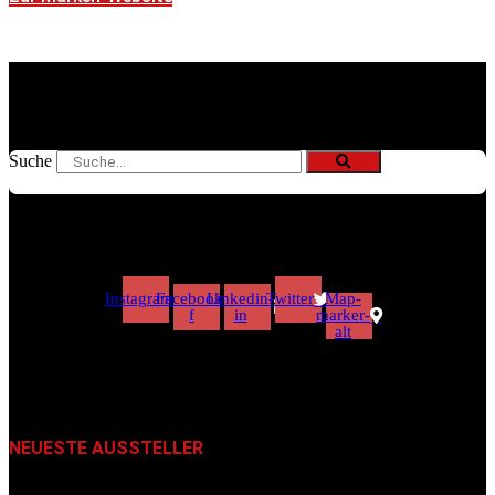
Suche
Instagram
Facebook-
Linkedin-
Twitter
Map-
f
in
marker-
alt
NEUESTE AUSSTELLER