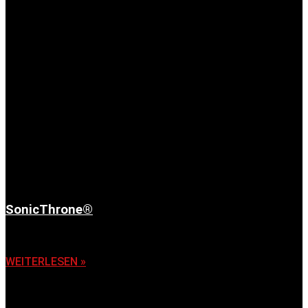
SonicThrone®
6. November 2025
WEITERLESEN »