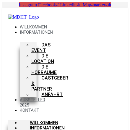
Zum
Instagram
Facebook-f
Linkedin-in
Map-marker-alt
Inhalt
springen
WILLKOMMEN
INFORMATIONEN
DAS
EVENT
DIE
LOCATION
DIE
HÖRRÄUME
GASTGEBER
&
PARTNER
ANFAHRT
AUSSTELLER
2025
KONTAKT
WILLKOMMEN
INFORMATIONEN