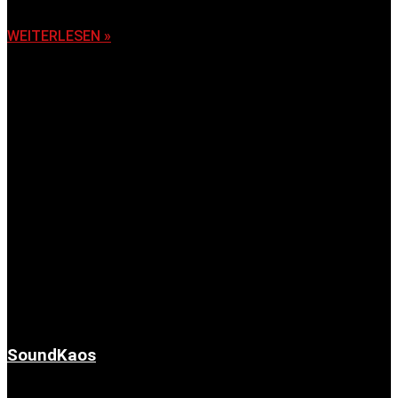
6. November 2025
WEITERLESEN »
SoundKaos
6. November 2025