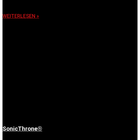
6. November 2025
WEITERLESEN »
SonicThrone®