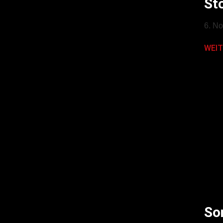
St
6. N
WEIT
So