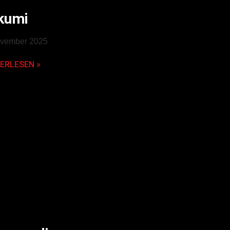
kumi
ovember 2025
ERLESEN »