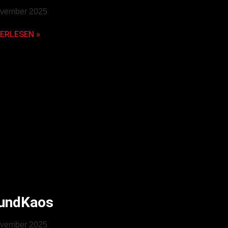
ovember 2025
ERLESEN »
undKaos
ovember 2025