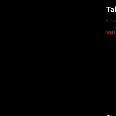
Ta
6. N
WEIT