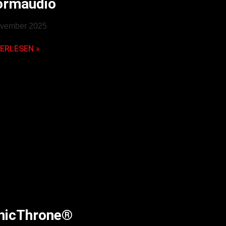
ormaudio
ovember 2025
ERLESEN »
nicThrone®