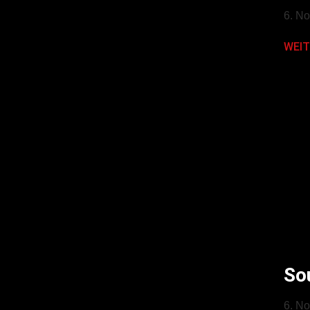
6. N
WEIT
So
6. N