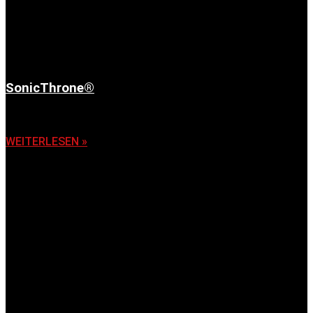
SonicThrone®
6. November 2025
WEITERLESEN »