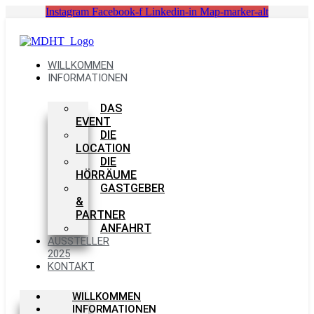
Zum
Instagram
Facebook-f
Linkedin-in
Map-marker-alt
Inhalt
springen
WILLKOMMEN
INFORMATIONEN
DAS
EVENT
DIE
LOCATION
DIE
HÖRRÄUME
GASTGEBER
&
PARTNER
ANFAHRT
AUSSTELLER
2025
KONTAKT
WILLKOMMEN
INFORMATIONEN