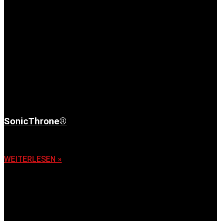
SonicThrone®
6. November 2025
WEITERLESEN »