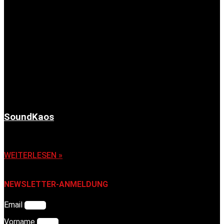
SoundKaos
6. November 2025
WEITERLESEN »
NEWSLETTER-ANMELDUNG
Email
Vorname