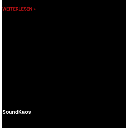
WEITERLESEN »
SoundKaos
6. November 2025