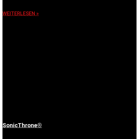
6. November 2025
WEITERLESEN »
SonicThrone®
6. November 2025