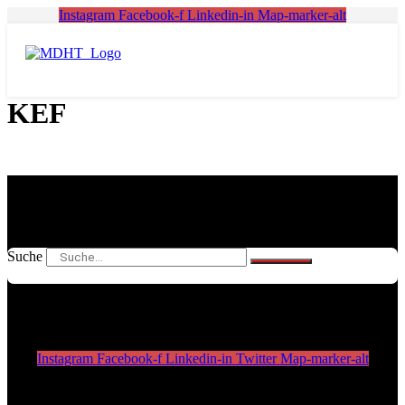
Zum
Instagram
Facebook-f
Linkedin-in
Map-marker-alt
Inhalt
springen
KEF
Suche
Instagram
Facebook-f
Linkedin-in
Twitter
Map-marker-alt