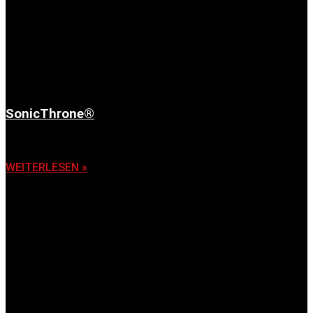
SonicThrone®
6. November 2025
WEITERLESEN »