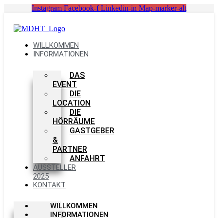
Zum
Instagram
Facebook-f
Linkedin-in
Map-marker-alt
Inhalt
springen
WILLKOMMEN
INFORMATIONEN
DAS
EVENT
DIE
LOCATION
DIE
HÖRRÄUME
GASTGEBER
&
PARTNER
ANFAHRT
AUSSTELLER
2025
KONTAKT
WILLKOMMEN
INFORMATIONEN