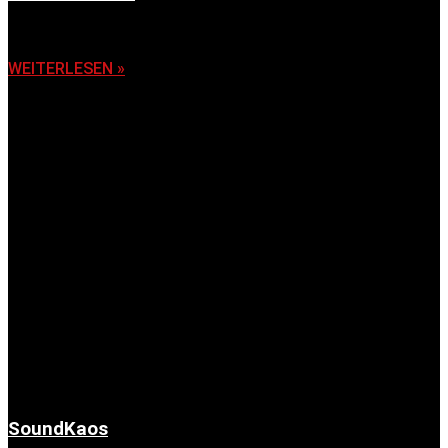
6. November 2025
WEITERLESEN »
SoundKaos