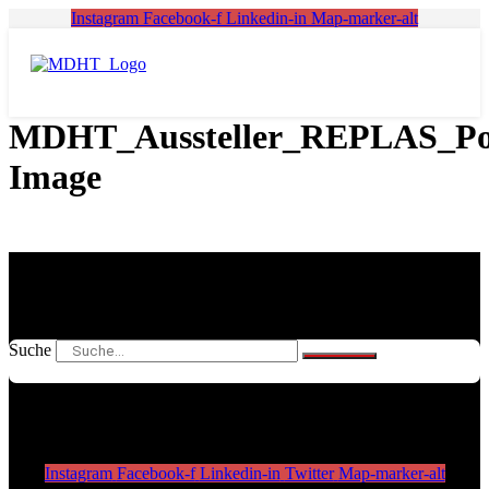
Zum
Instagram
Facebook-f
Linkedin-in
Map-marker-alt
Inhalt
springen
MDHT_Aussteller_REPLAS_Po
Image
Suche
Instagram
Facebook-f
Linkedin-in
Twitter
Map-marker-alt