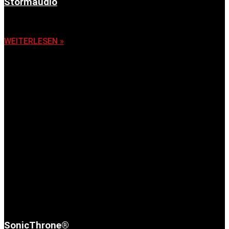
Stormaudio
6. November 2025
WEITERLESEN »
SonicThrone®