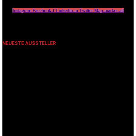
Instagram
Facebook-f
Linkedin-in
Twitter
Map-marker-alt
NEUESTE AUSSTELLER