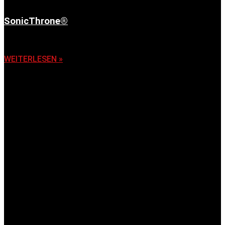
SonicThrone®
6. November 2025
WEITERLESEN »