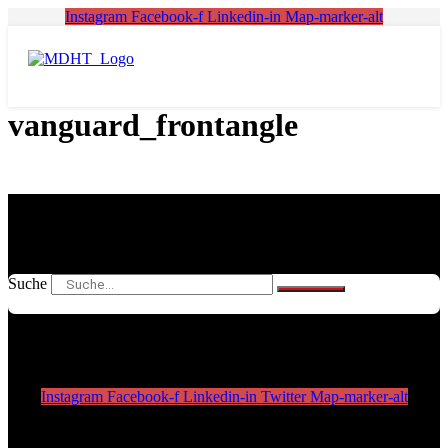
Zum
Instagram
Facebook-f
Linkedin-in
Map-marker-alt
Inhalt
springen
vanguard_frontangle
Suche
Instagram
Facebook-f
Linkedin-in
Twitter
Map-marker-alt