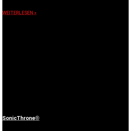
6. November 2025
WEITERLESEN »
SonicThrone®
6. November 2025