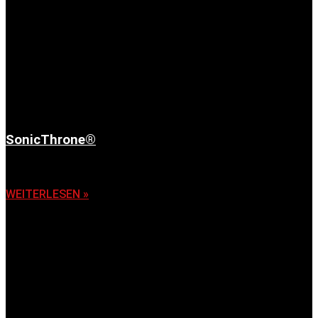
SonicThrone®
6. November 2025
WEITERLESEN »