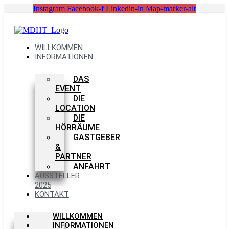
Zum
Instagram
Facebook-f
Linkedin-in
Map-marker-alt
Inhalt
springen
WILLKOMMEN
INFORMATIONEN
DAS
EVENT
DIE
LOCATION
DIE
HÖRRÄUME
GASTGEBER
&
PARTNER
ANFAHRT
AUSSTELLER
2025
KONTAKT
WILLKOMMEN
INFORMATIONEN