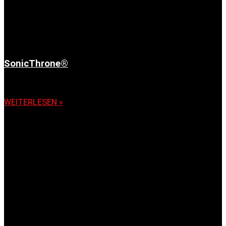
SonicThrone®
6. November 2025
WEITERLESEN »