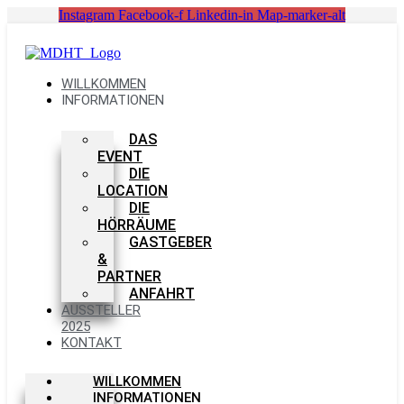
Zum
Instagram
Facebook-f
Linkedin-in
Map-marker-alt
Inhalt
springen
WILLKOMMEN
INFORMATIONEN
DAS
EVENT
DIE
LOCATION
DIE
HÖRRÄUME
GASTGEBER
&
PARTNER
ANFAHRT
AUSSTELLER
2025
KONTAKT
WILLKOMMEN
INFORMATIONEN