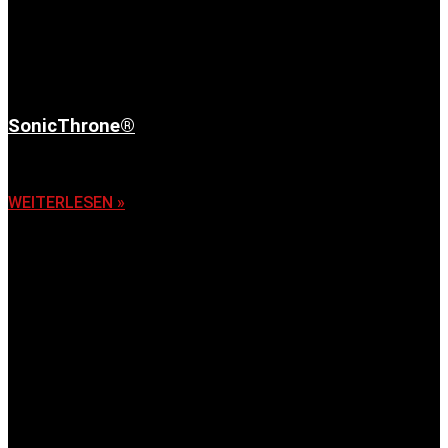
SonicThrone®
6. November 2025
WEITERLESEN »