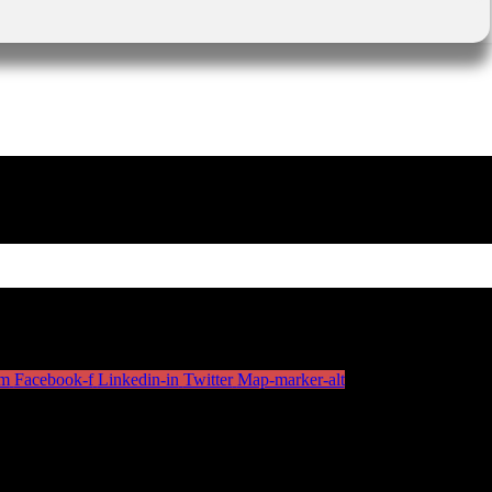
am
Facebook-f
Linkedin-in
Twitter
Map-marker-alt